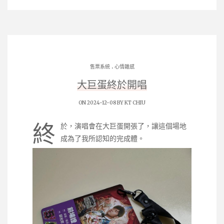
.
售票系統
心情雜感
大巨蛋終於開唱
ON 2024-12-08 BY
KT CHIU
終
於，演唱會在大巨蛋開張了，讓這個場地
成為了我所認知的完成體。