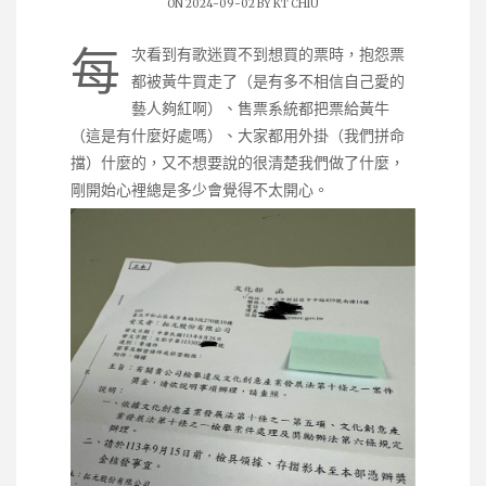
ON 2024-09-02 BY
KT CHIU
每
次看到有歌迷買不到想買的票時，抱怨票
都被黃牛買走了（是有多不相信自己愛的
藝人夠紅啊）、售票系統都把票給黃牛
（這是有什麼好處嗎）、大家都用外掛（我們拼命
擋）什麼的，又不想要說的很清楚我們做了什麼，
剛開始心裡總是多少會覺得不太開心。