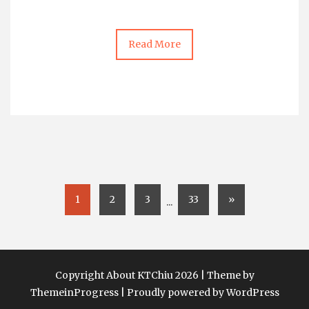
Read More
1
2
3
33
»
...
Copyright About KTChiu 2026 |
Theme by
ThemeinProgress
|
Proudly powered by WordPress