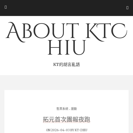
Skip
to
content
About KTC
hiu
KT的胡言亂語
.
售票系統
運動
拓元首次團報夜跑
ON 2026-04-03 BY
KT CHIU