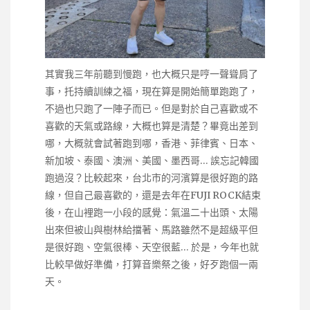
其實我三年前聽到慢跑，也大概只是哼一聲聳肩了
事，托持續訓練之福，現在算是開始簡單跑跑了，
不過也只跑了一陣子而已。但是對於自己喜歡或不
喜歡的天氣或路線，大概也算是清楚？畢竟出差到
哪，大概就會試著跑到哪，香港、菲律賓、日本、
新加坡、泰國、澳洲、美國、墨西哥… 誒忘記韓國
跑過沒？比較起來，台北市的河濱算是很好跑的路
線，但自己最喜歡的，還是去年在FUJI ROCK結束
後，在山裡跑一小段的感覺：氣溫二十出頭、太陽
出來但被山與樹林給擋著、馬路雖然不是超級平但
是很好跑、空氣很棒、天空很藍… 於是，今年也就
比較早做好準備，打算音樂祭之後，好歹跑個一兩
天。