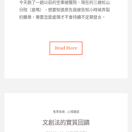
今天跑了一趟以前的空軍總醫院、現在的三總松山
分院（是嗎），想要知道原先我被告知小時候弄裂
的髕骨，需要怎麼處理才不會持續不定期發炎。
Read More
.
售票系統
心情雜感
文創法的實質回饋